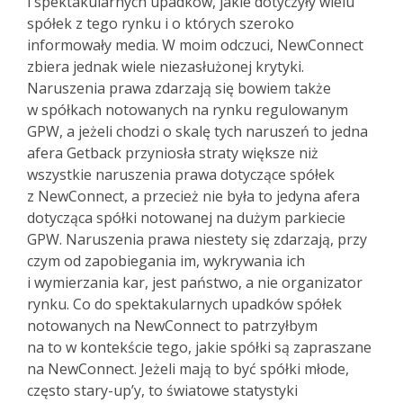
i spektakularnych upadków, jakie dotyczyły wielu
spółek z tego rynku i o których szeroko
informowały media. W moim odczuci, NewConnect
zbiera jednak wiele niezasłużonej krytyki.
Naruszenia prawa zdarzają się bowiem także
w spółkach notowanych na rynku regulowanym
GPW, a jeżeli chodzi o skalę tych naruszeń to jedna
afera Getback przyniosła straty większe niż
wszystkie naruszenia prawa dotyczące spółek
z NewConnect, a przecież nie była to jedyna afera
dotycząca spółki notowanej na dużym parkiecie
GPW. Naruszenia prawa niestety się zdarzają, przy
czym od zapobiegania im, wykrywania ich
i wymierzania kar, jest państwo, a nie organizator
rynku. Co do spektakularnych upadków spółek
notowanych na NewConnect to patrzyłbym
na to w kontekście tego, jakie spółki są zapraszane
na NewConnect. Jeżeli mają to być spółki młode,
często stary-up’y, to światowe statystyki