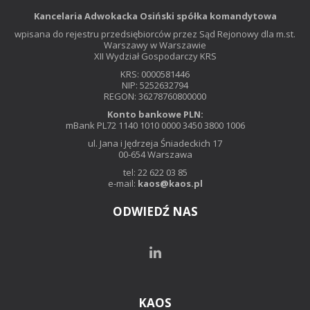
Kancelaria Adwokacka Osiński spółka komandytowa
wpisana do rejestru przedsiębiorców przez Sąd Rejonowy dla m.st.
Warszawy w Warszawie
XII Wydział Gospodarczy KRS
KRS: 0000581446
NIP: 5252632794
REGON: 36278760800000
Konto bankowe PLN:
mBank PL72 1140 1010 0000 3450 3800 1006
ul. Jana i Jędrzeja Śniadeckich 17
00-654 Warszawa
tel: 22 622 03 85
e-mail:
kaos@kaos.pl
ODWIEDŹ NAS
KAOS