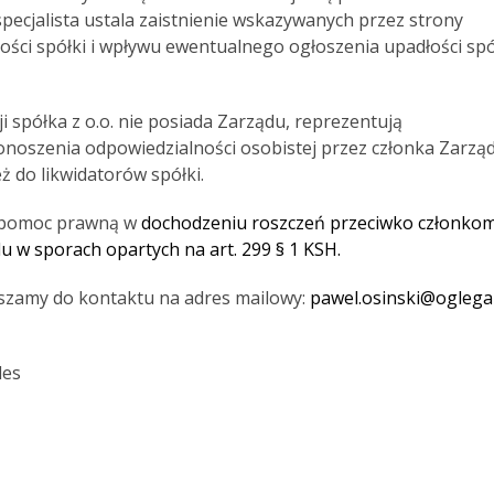
pecjalista ustala zaistnienie wskazywanych przez strony
ości spółki i wpływu ewentualnego ogłoszenia upadłości spó
ji spółka z o.o. nie posiada Zarządu, reprezentują
onoszenia odpowiedzialności osobistej przez członka Zarzą
ż do likwidatorów spółki.
m pomoc prawną w
dochodzeniu roszczeń przeciwko członko
 w sporach opartych na art. 299 § 1 KSH.
aszamy do kontaktu na adres mailowy:
pawel.osinski@oglegal
des