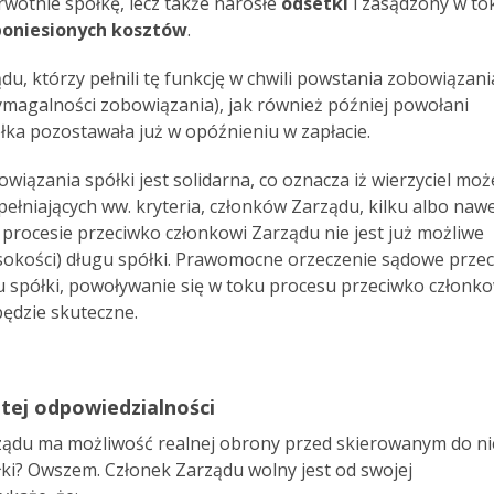
rwotnie spółkę, lecz także narosłe
odsetki
i zasądzony w to
poniesionych kosztów
.
u, którzy pełnili tę funkcję w chwili powstania zobowiązani
wymagalności zobowiązania), jak również później powołani
łka pozostawała już w opóźnieniu w zapłacie.
ązania spółki jest solidarna, co oznacza iż wierzyciel moż
pełniających ww. kryteria, członków Zarządu, kilku albo naw
w procesie przeciwko członkowi Zarządu nie jest już możliwe
ysokości) długu spółki. Prawomocne orzeczenie sądowe prze
gu spółki, powoływanie się w toku procesu przeciwko członko
ędzie skuteczne.
 tej odpowiedzialności
ządu ma możliwość realnej obrony przed skierowanym do n
ki? Owszem. Członek Zarządu wolny jest od swojej