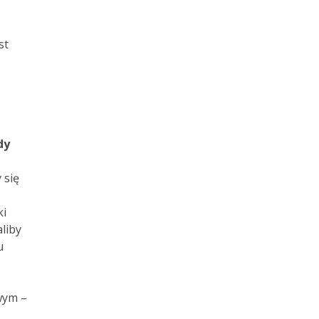
st
dy
 się
ki
liby
u
wym –