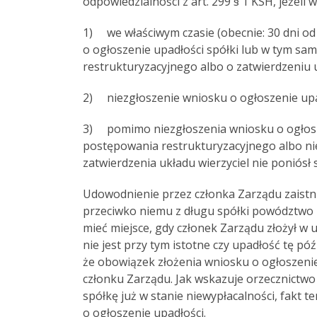
odpowiedzialności z art. 299 § 1 KSH, jeżeli w
1) we właściwym czasie (obecnie: 30 dni od
o ogłoszenie upadłości spółki lub w tym s
restrukturyzacyjnego albo o zatwierdzeniu
2) niezgłoszenie wniosku o ogłoszenie upadł
3) pomimo niezgłoszenia wniosku o ogłosz
postępowania restrukturyzacyjnego albo n
zatwierdzenia układu wierzyciel nie poniósł 
Udowodnienie przez członka Zarządu zaistni
przeciwko niemu z długu spółki powództwo 
mieć miejsce, gdy członek Zarządu złożył 
nie jest przy tym istotne czy upadłość tę pó
że obowiązek złożenia wniosku o ogłoszenie 
członku Zarządu. Jak wskazuje orzecznictwo
spółkę już w stanie niewypłacalności, fakt 
o ogłoszenie upadłości.