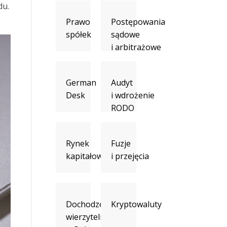
du.
Prawo
Postępowania
spółek
sądowe
i arbitrażowe
German
Audyt
Desk
i wdrożenie
RODO
Rynek
Fuzje
kapitałowy
i przejęcia
Dochodzenie
Kryptowaluty
wierzytelności