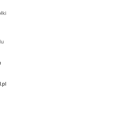
łki
du
m
.pl