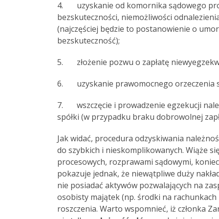
4. uzyskanie od komornika sądowego prow
bezskuteczności, niemożliwości odnalezieni
(najczęściej będzie to postanowienie o um
bezskuteczność);
5. złożenie pozwu o zapłatę niewyegzekwo
6. uzyskanie prawomocnego orzeczenia są
7. wszczęcie i prowadzenie egzekucji nale
spółki (w przypadku braku dobrowolnej zapł
Jak widać, procedura odzyskiwania należności
do szybkich i nieskomplikowanych. Wiąże si
procesowych, rozprawami sądowymi, koniec
pokazuje jednak, że niewątpliwe duży nakład
nie posiadać aktywów pozwalających na zaspo
osobisty majątek (np. środki na rachunkac
roszczenia. Warto wspomnieć, iż członka Zar