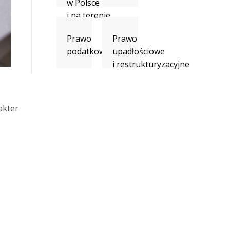
w Polsce
i na terenie
UE
Prawo
Prawo
podatkowe
upadłościowe
i restrukturyzacyjne
akter