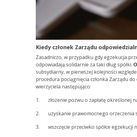
Kiedy członek Zarządu odpowiedzialn
Zasadniczo, w przypadku gdy egzekucja prz
odpowiadają solidarnie za taki dług spółki.
O
subsydiarny, w pierwszej kolejności wzglę
procedura pociągnięcia członka Zarządu do o
wierzyciela następująco:
1. złożenie pozwu o zapłatę określonej na
2. uzyskanie prawomocnego orzeczenia są
3. wszczęcie przeciwko spółce egzekucji na