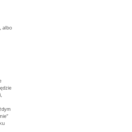
, albo
e
ędzie
i
,
ażdym
nie”
sku