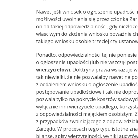
Nawet jeśli wniosek o ogłoszenie upadłości n
możliwości uwolnienia się przez członka Zar
on od takiej odpowiedzialności, gdy niezłoż
właściwym do złożenia wniosku poważnie ch
takiego wniosku osobie trzeciej czy ustano
Ponadto, odpowiedzialności tej nie poniesie
o ogłoszenie upadłości (lub nie wszczął pos
wierzycielowi
. Doktryna prawa wskazuje w t
tak niewielki, że nie pozwalałby nawet na 
z oddaleniem wniosku o ogłoszenie upadłośc
postępowanie upadłościowe i tak nie doprow
pozwala tylko na pokrycie kosztów sądowych
wyłącznie inni wierzyciele upadłego, korzy
z odpowiedzialności majątkiem osobistym. Z
z przypadków zwalniającego z odpowiedzia
Zarządu. W procesach tego typu istotne zn
bilanse, spisy wierzytelności, wyniki audyt