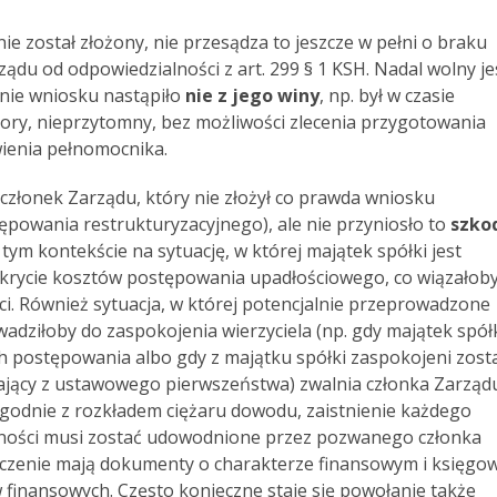
ie został złożony, nie przesądza to jeszcze w pełni o braku
ządu od odpowiedzialności z art. 299 § 1 KSH. Nadal wolny je
enie wniosku nastąpiło
nie z jego winy
, np. był w czasie
ory, nieprzytomny, bez możliwości zlecenia przygotowania
wienia pełnomocnika.
 członek Zarządu, który nie złożył co prawda wniosku
tępowania restrukturyzacyjnego), ale nie przyniosło to
szko
ym kontekście na sytuację, w której majątek spółki jest
pokrycie kosztów postępowania upadłościowego, co wiązałoby
i. Również sytuacja, w której potencjalnie przeprowadzone
adziłoby do zaspokojenia wierzyciela (np. gdy majątek spół
 postępowania albo gdy z majątku spółki zaspokojeni zosta
stający z ustawowego pierwszeństwa) zwalnia członka Zarząd
godnie z rozkładem ciężaru dowodu, zaistnienie każdego
lności musi zostać udowodnione przez pozwanego członka
aczenie mają dokumenty o charakterze finansowym i księgo
ów finansowych. Często konieczne staje się powołanie także