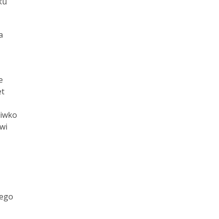
ku
a
e
et
ciwko
wi
iego