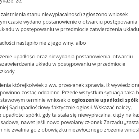
ykaże, że:
 zaistnienia stanu niewypłacalności) zgłoszono wniosek
amym czasie wydano postanowienie o otwarciu postępowania
 układu w postępowaniu w przedmiocie zatwierdzenia układu
ości nastąpiło nie z jego winy, albo
enie upadłości oraz niewydania postanowienia otwarciu
iezatwierdzenia układu w postępowaniu w przedmiocie
szkody.
enia którejkolwiek z ww. przesłanek sprawia, iż wywiedzion
powinno zostać oddalone. Przede wszystkim sytuacja taka b
w ustawowym terminie wniosek o
ogłoszenie upadłości spółk
źniej Sąd upadłościowy faktycznie ogłosił. Wskazać należy,
upadłości spółki, gdy ta stała się niewypłacalna, ciąży na k
 sądowe, nawet jeśli nowo powołany członek Zarządu „zasta
ten nie zwalnia go z obowiązku niezwłocznego złożenia wnio