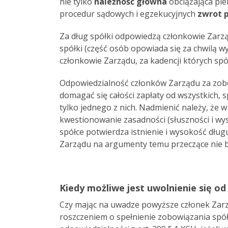
nie tylko
należność główna
obciążająca pie
procedur sądowych i egzekucyjnych
zwrot 
Za dług spółki odpowiedzą członkowie Zarząd
spółki (część osób opowiada się za chwilą 
członkowie Zarządu, za kadencji których spó
Odpowiedzialność członków Zarządu za zobowi
domagać się całości zapłaty od wszystkich, s
tylko jednego z nich. Nadmienić należy, że 
kwestionowanie zasadności (słuszności i w
spółce potwierdza istnienie i wysokość dłu
Zarządu na argumenty temu przeczące nie b
Kiedy możliwe jest uwolnienie się od
Czy mając na uwadze powyższe członek Zar
roszczeniem o spełnienie zobowiązania spół