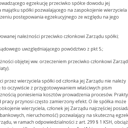
adzącego egzekucję przeciwko spółce dowodu jej
a majątku spółki pozwalającego na zaspokojenie wierzyciela
orzeniu postępowania egzekucyjnego ze względu na jego
wanej należności przeciwko członkowi Zarządu spółki;
dowego uwzględniającego powództwo z pkt 5.;
żności objętej ww. orzeczeniem przeciwko członkowi Zarzą
aty).
 przez wierzyciela spółki od członka jej Zarządu nie należy
ę to oczywiście z przygotowywaniem właściwych pism
znością poniesienia kosztów prowadzenia procesów. Prakt
 pracy przynosi często zamierzony efekt. O ile spółka może
kojenie wierzyciela, członek jej Zarządu najczęściej posiad
h bankowych, nieruchomość) pozwalający na skuteczną egze
ządu, w ramach odpowiedzialności z art. 299 § 1 KSH, obcią