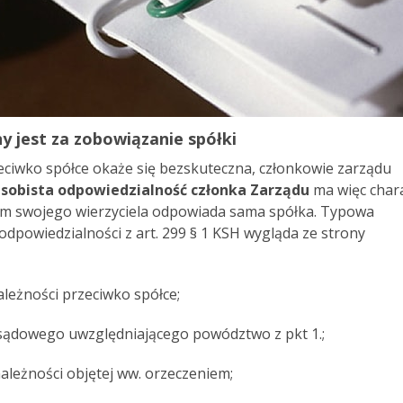
y jest za zobowiązanie spółki
eciwko spółce okaże się bezskuteczna, członkowie zarządu
sobista odpowiedzialność członka Zarządu
ma więc char
dem swojego wierzyciela odpowiada sama spółka. Typowa
dpowiedzialności z art. 299 § 1 KSH wygląda ze strony
leżności przeciwko spółce;
dowego uwzględniającego powództwo z pkt 1.;
leżności objętej ww. orzeczeniem;