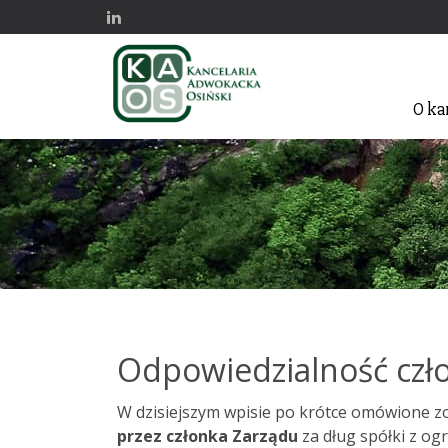
O ka
Odpowiedzialność człon
W dzisiejszym wpisie po krótce omówione 
przez członka Zarządu
za dług spółki z og