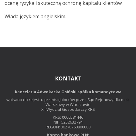
ocenę ryzyka i skuteczną ochronę kapitału klientów.
Włada językiem angielskim.
KONTAKT
Kancelaria Adwokacka Osiński spółka komandytowa
wpisana do rejestru przedsiębiorców przez Sąd Rejonowy dla m.st.
Warszawy w Warszawie
XII Wydział Gospodarczy KRS
KRS: 0000581446
NIP: 5252632794
REGON: 36278760800000
Konto bankowe PLN: