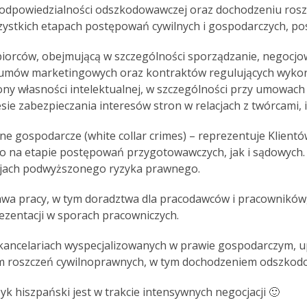
 odpowiedzialności odszkodowawczej oraz dochodzeniu ro
ystkich etapach postępowań cywilnych i gospodarczych, pos
biorców, obejmującą w szczególności sporządzanie, negocj
mów marketingowych oraz kontraktów regulujących wykorzy
ny własności intelektualnej, w szczególności przy umowach 
sie zabezpieczania interesów stron w relacjach z twórcami,
rne gospodarcze (white collar crimes) – reprezentuje Klien
 na etapie postępowań przygotowawczych, jak i sądowych.
cjach podwyższonego ryzyka prawnego.
rawa pracy, w tym doradztwa dla pracodawców i pracownikó
ezentacji w sporach pracowniczych.
ncelariach wyspecjalizowanych w prawie gospodarczym, up
 roszczeń cywilnoprawnych, w tym dochodzeniem odszkodow
zyk hiszpański jest w trakcie intensywnych negocjacji 🙂