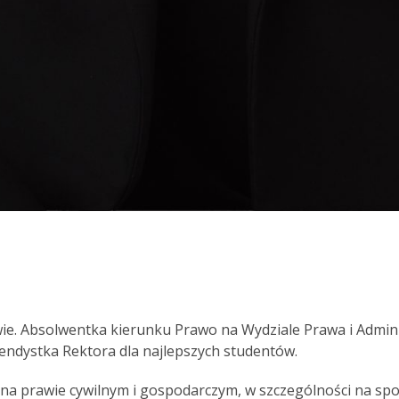
ie. Absolwentka kierunku Prawo na Wydziale Prawa i Admini
ndystka Rektora dla najlepszych studentów.
 na prawie cywilnym i gospodarczym, w szczególności na sp