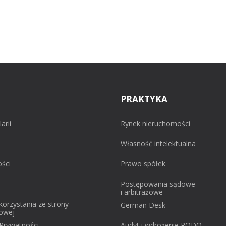
PRAKTYKA
arii
Rynek nieruchomości
Własność intelektualna
ości
Prawo spółek
Postępowania sądowe
i arbitrażowe
korzystania ze strony
German Desk
towej
Prywatności
Audyt i wdrożenie RODO