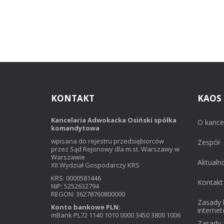
KONTAKT
KAOS
Kancelaria Adwokacka Osiński spółka
O kancel
komandytowa
wpisana do rejestru przedsiębiorców
Zespół
przez Sąd Rejonowy dla m.st. Warszawy w
Warszawie
Aktualn
XII Wydział Gospodarczy KRS
KRS: 0000581446
Kontakt
NIP: 5252632794
REGON: 36278760800000
Zasady 
Konto bankowe PLN:
interne
mBank PL72 1140 1010 0000 3450 3800 1006
Zasady 