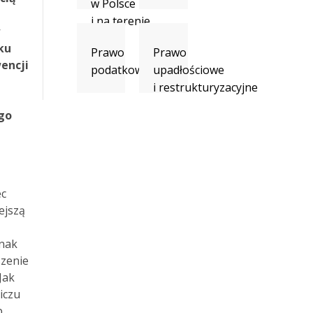
w Polsce
i na terenie
w
UE
ku
Prawo
Prawo
encji
podatkowe
upadłościowe
i restrukturyzacyjne
go
ec
ejszą
dnak
zenie
Jak
iczu
.