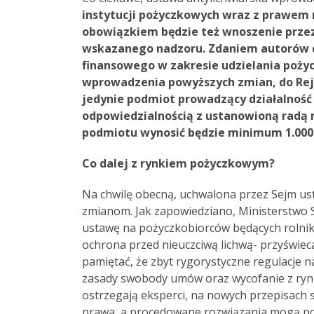
instytucji pożyczkowych wraz z prawem 
obowiązkiem będzie też wnoszenie przez
wskazanego nadzoru. Zdaniem autorów
finansowego w zakresie udzielania poż
wprowadzenia powyższych zmian, do Reje
jedynie podmiot prowadzący działalność 
odpowiedzialnością z ustanowioną radą 
podmiotu wynosić będzie minimum 1.000.
Co dalej z rynkiem pożyczkowym?
Na chwilę obecną, uchwalona przez Sejm usta
zmianom. Jak zapowiedziano, Ministerstwo Sp
ustawę na pożyczkobiorców będących rolnika
ochrona przed nieuczciwą lichwą- przyświeca
pamiętać, że zbyt rygorystyczne regulacj
zasady swobody umów oraz wycofanie z rynk
ostrzegają eksperci, na nowych przepisach 
prawa, a procedowane rozwiązania mogą pop