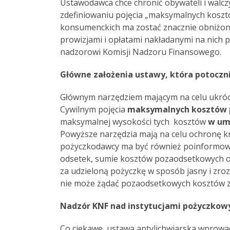
Ustawodawca chce chronić obywateli i walczy
zdefiniowaniu pojęcia „maksymalnych kosz
konsumenckich ma zostać znacznie obniżon
prowizjami i opłatami nakładanymi na nich p
nadzorowi Komisji Nadzoru Finansowego.
Główne założenia ustawy, która potoczni
Głównym narzędziem mającym na celu ukrócen
Cywilnym pojęcia
maksymalnych kosztów 
maksymalnej wysokości tych kosztów
w um
Powyższe narzędzia mają na celu ochronę k
pożyczkodawcy ma być również poinformowa
odsetek, sumie kosztów pozaodsetkowych ora
za udzieloną pożyczkę w sposób jasny i zro
nie może żądać pozaodsetkowych kosztów za
Nadzór KNF nad instytucjami pożyczkow
Co ciekawe, ustawa antylichwiarska wprow