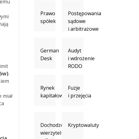
lnemu
Prawo
Postępowania
wymi
spółek
sądowe
mają
i arbitrażowe
German
Audyt
Desk
i wdrożenie
imit
RODO
tów)
.
kiem
Rynek
Fuzje
kapitałowy
i przejęcia
e miał
ca
Dochodzenie
Kryptowaluty
wierzytelności
cią