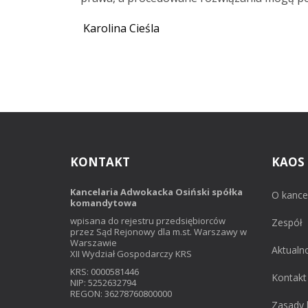
Karolina Cieśla
KONTAKT
KAOS
Kancelaria Adwokacka Osiński spółka
O kancel
komandytowa
wpisana do rejestru przedsiębiorców
Zespół
przez Sąd Rejonowy dla m.st. Warszawy w
Warszawie
Aktualn
XII Wydział Gospodarczy KRS
KRS: 0000581446
Kontakt
NIP: 5252632794
REGON: 36278760800000
Zasady 