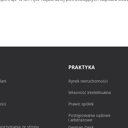
PRAKTYKA
arii
Rynek nieruchomości
Własność intelektualna
ości
Prawo spółek
Postępowania sądowe
i arbitrażowe
korzystania ze strony
German Desk