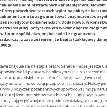
nakładania administracyjnych kar pieniężnych. Nowym
 firmy pożyczkowe rocznych wpłat na pokrycie kosztó
 dokumentu ma to zagwarantować bezpieczeństwo ryn
yczek i kredytów konsumenckich. Dodatkowo, w konsekw
stru instytucji pożyczkowych wpisany będzie mógł być
w formie spółki akcyjnej lub spółki z ograniczoną
nadzorczą, z zastrzeżeniem, że kapitał zakładowy dane
000 zł.
wa znajduje się na etapie prac w Senacie i może jeszcze ul
rawiedliwości planuje w najbliższym czasie rozszerzyć nini
mi oraz przedsiębiorcami. Choć niewątpliwie główny cel –
jący autorom nowelizacji przepisów jest słuszny. Należy je
e na rynku pożyczek pozabankowych spowodować mogą narus
u dużej ilości podmiotów świadczących usługi pożyczkowe. 
skorzystają w głównej mierze podmioty działające na pogran
chnąć w ich ręce najbardziej potrzebujących kapitału osób