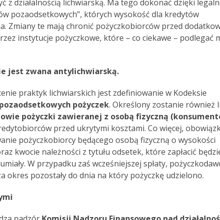
ć z działalnością lichwiarską. Ma tego dokonać dzięki lega
tów pozaodsetkowych”, których wysokość dla kredytów
a. Zmiany te mają chronić pożyczkobiorców przed dodatko
rzez instytucje pożyczkowe, które – co ciekawe – podlegać 
e jest zwana antylichwiarską.
ie praktyk lichwiarskich jest zdefiniowanie w Kodeksie
pozaodsetkowych pożyczek
. Określony zostanie również l
owie pożyczki zawieranej z osobą fizyczną (konsumen
redytobiorców przed ukrytymi kosztami. Co więcej, obowiąz
nie pożyczkobiorcy będącego osobą fizyczną o wysokości
z kwocie należności z tytułu odsetek, które zapłacić będzi
zumiały. W przypadku zaś wcześniejszej spłaty, pożyczkodaw
 okres pozostały do dnia na który pożyczkę udzielono.
ymi
adza nadzór
Komisji Nadzoru Finansowego
nad działalnoś