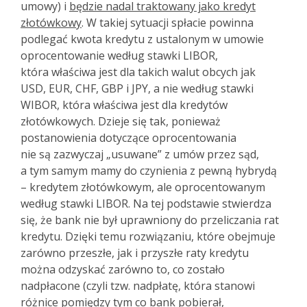
umowy) i
będzie nadal traktowany jako kredyt
złotówkowy
. W takiej sytuacji spłacie powinna
podlegać kwota kredytu z ustalonym w umowie
oprocentowanie według stawki LIBOR,
która właściwa jest dla takich walut obcych jak
USD, EUR, CHF, GBP i JPY, a nie według stawki
WIBOR, która właściwa jest dla kredytów
złotówkowych. Dzieje się tak, ponieważ
postanowienia dotyczące oprocentowania
nie są zazwyczaj „usuwane” z umów przez sąd,
a tym samym mamy do czynienia z pewną hybrydą
– kredytem złotówkowym, ale oprocentowanym
według stawki LIBOR. Na tej podstawie stwierdza
się, że bank nie był uprawniony do przeliczania rat
kredytu. Dzięki temu rozwiązaniu, które obejmuje
zarówno przeszłe, jak i przyszłe raty kredytu
można odzyskać zarówno to, co zostało
nadpłacone (czyli tzw. nadpłatę, która stanowi
różnice pomiędzy tym co bank pobierał,