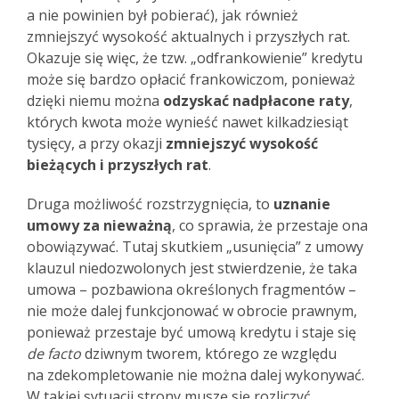
a nie powinien był pobierać), jak również
zmniejszyć wysokość aktualnych i przyszłych rat.
Okazuje się więc, że tzw. „odfrankowienie” kredytu
może się bardzo opłacić frankowiczom, ponieważ
dzięki niemu można
odzyskać nadpłacone raty
,
których kwota może wynieść nawet kilkadziesiąt
tysięcy, a przy okazji
zmniejszyć wysokość
bieżących i przyszłych rat
.
Druga możliwość rozstrzygnięcia, to
uznanie
umowy za nieważną
, co sprawia, że przestaje ona
obowiązywać. Tutaj skutkiem „usunięcia” z umowy
klauzul niedozwolonych jest stwierdzenie, że taka
umowa – pozbawiona określonych fragmentów –
nie może dalej funkcjonować w obrocie prawnym,
ponieważ przestaje być umową kredytu i staje się
de facto
dziwnym tworem, którego ze względu
na zdekompletowanie nie można dalej wykonywać.
W takiej sytuacji strony muszę się rozliczyć