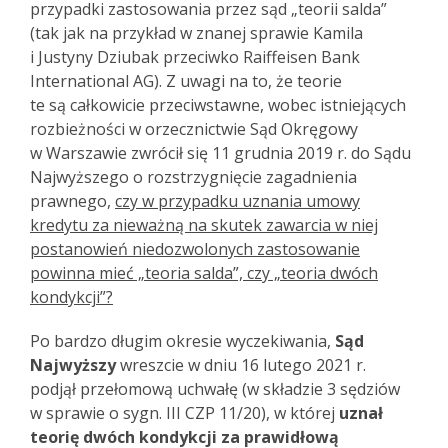
przypadki zastosowania przez sąd „teorii salda”
(tak jak na przykład w znanej sprawie Kamila
i Justyny Dziubak przeciwko Raiffeisen Bank
International AG). Z uwagi na to, że teorie
te są całkowicie przeciwstawne, wobec istniejących
rozbieżności w orzecznictwie Sąd Okręgowy
w Warszawie zwrócił się 11 grudnia 2019 r. do Sądu
Najwyższego o rozstrzygnięcie zagadnienia
prawnego,
czy w przypadku uznania umowy
kredytu za nieważną na skutek zawarcia w niej
postanowień niedozwolonych zastosowanie
powinna mieć „teoria salda”, czy „teoria dwóch
kondykcji”?
Po bardzo długim okresie wyczekiwania,
Sąd
Najwyższy
wreszcie w dniu 16 lutego 2021 r.
podjął przełomową uchwałę (w składzie 3 sędziów
w sprawie o sygn. III CZP 11/20), w której
uznał
teorię dwóch kondykcji za prawidłową