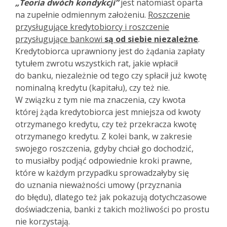
„Teoria dwóch kondykcji”
jest natomiast oparta
na zupełnie odmiennym założeniu.
Roszczenie
przysługujące kredytobiorcy i roszczenie
przysługujące bankowi
są od siebie niezależne
.
Kredytobiorca uprawniony jest do żądania zapłaty
tytułem zwrotu wszystkich rat, jakie wpłacił
do banku, niezależnie od tego czy spłacił już kwotę
nominalną kredytu (kapitału), czy też nie.
W związku z tym nie ma znaczenia, czy kwota
której żąda kredytobiorca jest mniejsza od kwoty
otrzymanego kredytu, czy też przekracza kwotę
otrzymanego kredytu. Z kolei bank, w zakresie
swojego roszczenia, gdyby chciał go dochodzić,
to musiałby podjąć odpowiednie kroki prawne,
które w każdym przypadku sprowadzałyby się
do uznania nieważności umowy (przyznania
do błędu), dlatego też jak pokazują dotychczasowe
doświadczenia, banki z takich możliwości po prostu
nie korzystają.