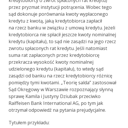
kredytobiorcy o zwrot spłaconych rat kredytu)
przez pryzmat instytucji potrącenia. Wobec tego
sąd dokonuje porównania kwoty wypłaconego
kredytu z kwotą, jaką kredytobiorca zapłacił
na rzecz banku w związku z umową kredytu. Jeżeli
kredytobiorca nie spłacił jeszcze kwoty nominalnej
kredytu (kapitału), to sąd nie zasądzi na jego rzecz
zwrotu spłaconych rat kredytu. Jeśli natomiast
suma rat zapłaconych przez kredytobiorcę
przekracza wysokość kwoty nominalnej
udzielonego kredytu (kapitału), to wtedy sąd
zasądzi od banku na rzecz kredytobiorcy różnicę
pomiędzy tymi kwotami. „Teorię salda” zastosował
Sąd Okręgowy w Warszawie rozpoznający słynną
sprawę Kamila i Justyny Dziubak przeciwko
Raiffeisen Bank International AG, po tym jak
otrzymał odpowiedź na pytania prejudycjalne.
Tytułem przykładu: