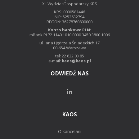
XII Wydział Gospodarczy KRS
KRS: 0000581446
NIP: 5252632794
REGON: 36278760800000
Konto bankowe PLN:
mBank PL72 1140 1010 0000 3450 3800 1006
ul. Jana i Jędrzeja Śniadeckich 17
00-654 Warszawa
tel: 22 622 03 85
e-mail:
kaos@kaos.pl
ODWIEDŹ NAS
KAOS
O kancelarii