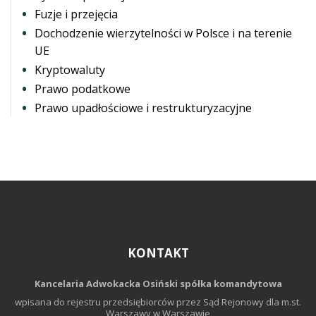
Fuzje i przejęcia
Dochodzenie wierzytelności w Polsce i na terenie
UE
Kryptowaluty
Prawo podatkowe
Prawo upadłościowe i restrukturyzacyjne
KONTAKT
Kancelaria Adwokacka Osiński spółka komandytowa
wpisana do rejestru przedsiębiorców przez Sąd Rejonowy dla m.st.
Warszawy w Warszawie