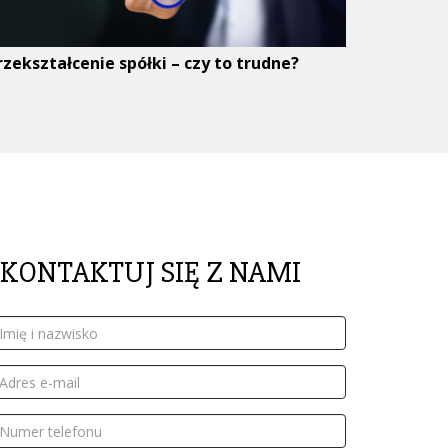
rzekształcenie spółki – czy to trudne?
SKONTAKTUJ SIĘ Z NAMI
mię
azwisko
dres
ail
umer