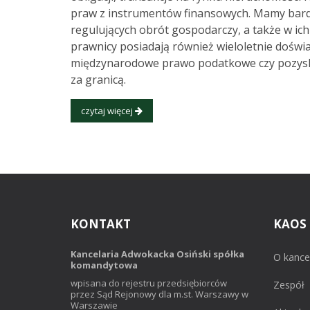
praw z instrumentów finansowych. Mamy bar
regulujących obrót gospodarczy, a także w i
prawnicy posiadają również wieloletnie doświa
międzynarodowe prawo podatkowe czy pozyskiw
za granicą.
czytaj więcej
KONTAKT
KAOS
Kancelaria Adwokacka Osiński spółka
O kancel
komandytowa
wpisana do rejestru przedsiębiorców
Zespół
przez Sąd Rejonowy dla m.st. Warszawy w
Warszawie