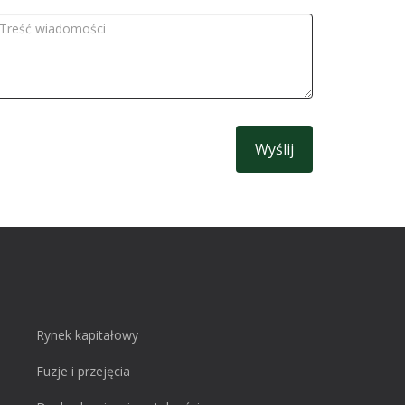
elefonu
reść
iadomości
Rynek kapitałowy
Fuzje i przejęcia