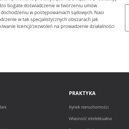
t
dzo bogate doświadczenie w tworzeniu umów
T
ch dochodzeniu w postępowaniach sądowych. Nasi
w
dczenie w tak specjalistycznych obszarach jak
anie licencji/zezwoleń na prowadzenie działalności
PRAKTYKA
arii
Rynek nieruchomości
Własność intelektualna