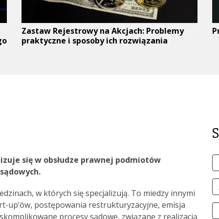
Zastaw Rejestrowy na Akcjach: Problemy
P
go
praktyczne i sposoby ich rozwiązania
lizuje się w obsłudze prawnej podmiotów
I
 sądowych.
i
n
A
edzinach, w których się specjalizują. To miedzy innymi
e-
rt-up’ów, postępowania restrukturyzacyjne, emisja
m
N
i skomplikowane procesy sądowe, związane z realizacją