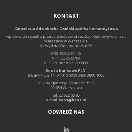
KONTAKT
Kancelaria Adwokacka Osiński spółka komandytowa
wpisana do rejestru przedsiębiorców przez Sąd Rejonowy dla m.st.
Warszawy w Warszawie
XII Wydział Gospodarczy KRS
KRS: 0000581446
NIP: 5252632794
REGON: 36278760800000
Konto bankowe PLN:
mBank PL72 1140 1010 0000 3450 3800 1006
ul. Jana i Jędrzeja Śniadeckich 17
00-654 Warszawa
tel: 22 622 03 85
e-mail:
kaos@kaos.pl
ODWIEDŹ NAS