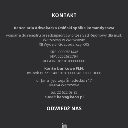
KONTAKT
Kancelaria Adwokacka Osiński spółka komandytowa
wpisana do rejestru przedsiębiorców przez Sąd Rejonowy dla m.st.
Warszawy w Warszawie
XII Wydział Gospodarczy KRS
KRS: 0000581446
NIP: 5252632794
REGON: 36278760800000
Konto bankowe PLN:
mBank PL72 1140 1010 0000 3450 3800 1006
ul. Jana i Jędrzeja Śniadeckich 17
00-654 Warszawa
tel: 22 622 03 85
e-mail:
kaos@kaos.pl
ODWIEDŹ NAS