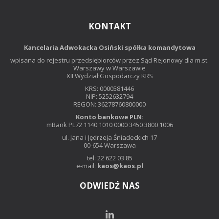
KONTAKT
Kancelaria Adwokacka Osiński spółka komandytowa
wpisana do rejestru przedsiębiorców przez Sąd Rejonowy dla m.st.
Warszawy w Warszawie
XII Wydział Gospodarczy KRS
KRS: 0000581446
NIP: 5252632794
REGON: 36278760800000
Konto bankowe PLN:
mBank PL72 1140 1010 0000 3450 3800 1006
ul. Jana i Jędrzeja Śniadeckich 17
00-654 Warszawa
tel: 22 622 03 85
e-mail:
kaos@kaos.pl
ODWIEDŹ NAS