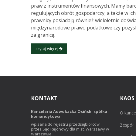
praw z instrumentów finansowych. Mamy bar
regulujących obrót gospodarczy, a także w i
prawnicy posiadają również wieloletnie doświa
międzynarodowe prawo podatkowe czy pozyskiw
za granicą.
czytaj więcej
KONTAKT
KAOS
Kancelaria Adwokacka Osiński spółka
O kancel
komandytowa
wpisana do rejestru przedsiębiorców
Zespół
przez Sąd Rejonowy dla m.st. Warszawy w
Warszawie