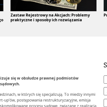
Zastaw Rejestrowy na Akcjach: Problemy
P
go
praktyczne i sposoby ich rozwiązania
lizuje się w obsłudze prawnej podmiotów
I
 sądowych.
i
n
A
edzinach, w których się specjalizują. To miedzy innymi
e-
rt-up’ów, postępowania restrukturyzacyjne, emisja
m
N
i skomplikowane procesy sądowe, związane z realizacją