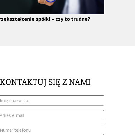
rzekształcenie spółki – czy to trudne?
SKONTAKTUJ SIĘ Z NAMI
mię
azwisko
dres
ail
umer