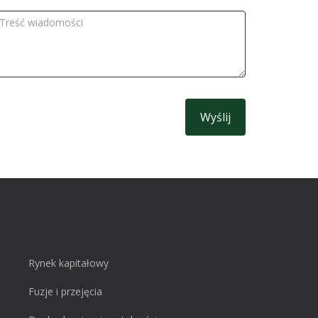
elefonu
reść
iadomości
Rynek kapitałowy
Fuzje i przejęcia