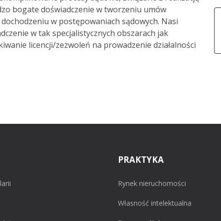
t
dzo bogate doświadczenie w tworzeniu umów
T
ch dochodzeniu w postępowaniach sądowych. Nasi
w
dczenie w tak specjalistycznych obszarach jak
anie licencji/zezwoleń na prowadzenie działalności
PRAKTYKA
arii
Rynek nieruchomości
Własność intelektualna