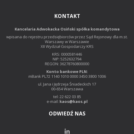
KONTAKT
Kancelaria Adwokacka Osiński spółka komandytowa
wpisana do rejestru przedsiębiorców przez Sąd Rejonowy dla m.st.
Warszawy w Warszawie
XII Wydział Gospodarczy KRS
KRS: 0000581446
NIP: 5252632794
REGON: 36278760800000
Konto bankowe PLN:
mBank PL72 1140 1010 0000 3450 3800 1006
ul. Jana i Jędrzeja Śniadeckich 17
00-654 Warszawa
tel: 22 622 03 85
e-mail:
kaos@kaos.pl
ODWIEDŹ NAS